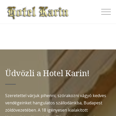
Skip
to
Karin Hotel
content
Üdvözli a Hotel Karin!
Szeretettel várjuk pihenni, szórakozni vágyó kedves
vendégeinket hangulatos szállodánkba, Budapest
zöldövezetében. A 18 igényesen kialakított