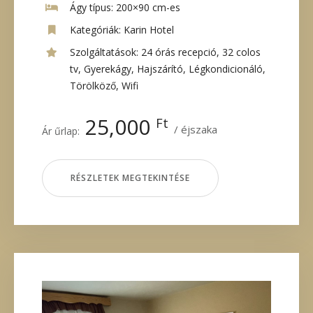
Ágy típus:
200×90 cm-es
Kategóriák:
Karin Hotel
Szolgáltatások:
24 órás recepció
,
32 colos
tv
,
Gyerekágy
,
Hajszárító
,
Légkondicionáló
,
Törölköző
,
Wifi
25,000
Ft
éjszaka
Ár űrlap:
RÉSZLETEK MEGTEKINTÉSE