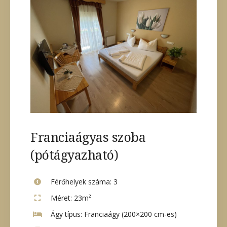
Franciaágyas szoba
(pótágyazható)
Férőhelyek száma:
3
Méret:
23m²
Ágy típus:
Franciaágy (200×200 cm-es)