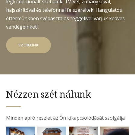
légkondicionált szobáink, TV-vel, zuhanyzóval,
hajszárítóval és telefonnal felszereltek. Hangulatos
éttermünkben svédasztalos reggelivel várjuk kedves
vendégeinket!
SZOBÁINK
Nézzen szét nálunk
Minden apró részlet az Ön kikapcsolódását szolgálja!