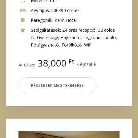
Méret:
21m²
Ágy típus:
200×90 cm-es
Kategóriák:
Karin Hotel
Szolgáltatások:
24 órás recepció
,
32 colos
tv
,
Gyerekágy
,
Hajszárító
,
Légkondicionáló
,
Pótágyazható
,
Törölköző
,
Wifi
38,000
Ft
éjszaka
Ár űrlap:
RÉSZLETEK MEGTEKINTÉSE