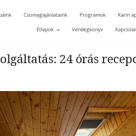
báink
Csomagajánlataink
Programok
Karin a
Étlapok
Vendégkönyv
Kapcsola
olgáltatás:
24 órás recep