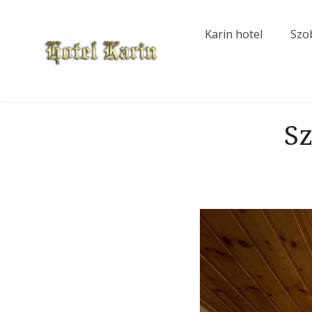
Skip
to
Karin hotel
Szo
content
Karin Hotel
Sz