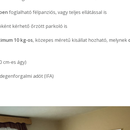
ében
foglalható félpanziós, vagy teljes ellátással is
ként kérhető őrzött parkoló is
imum 10 kg-os
, közepes méretű kisállat hozható, melynek
0 cm-es ágy)
idegenforgalmi adót (IFA)