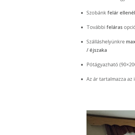
Szobánk
felár ellen
További
feláras
opció
Szálláshelyünkre
max
/ éjszaka
Pótágyazható (90×20
Az ár tartalmazza az 