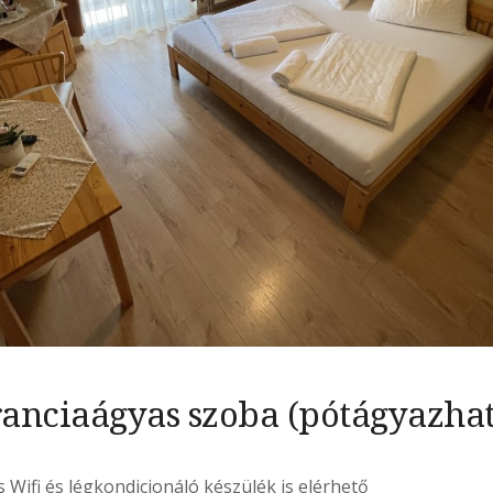
ranciaágyas szoba (pótágyazhat
Wifi és légkondicionáló készülék is elérhető