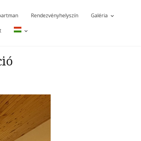
partman
Rendezvényhelyszín
Galéria
t
ció