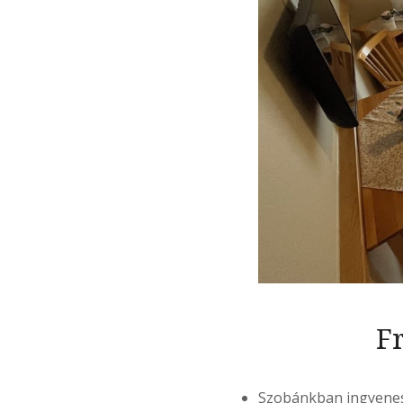
F
Szobánkban ingyenes 