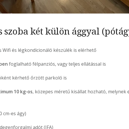
 szoba két külön ággyal (pótá
Wifi és légkondicionáló készülék is elérhető
ében
foglalható félpanziós, vagy teljes ellátással is
ként kérhető őrzött parkoló is
imum 10 kg-os
, közepes méretű kisállat hozható, melynek
0 cm-es ágy)
idegenforgalmi adót (IFA)