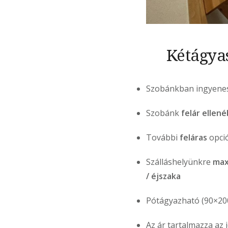
Kétágyas
Szobánkban ingyenes 
Szobánk
felár ellen
További
feláras
opció
Szálláshelyünkre
max
/ éjszaka
Pótágyazható (90×20
Az ár tartalmazza az 