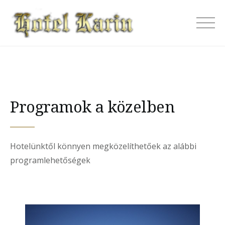
Skip
to
Karin Hotel
content
Programok a közelben
Hotelünktől könnyen megközelíthetőek az alábbi
programlehetőségek