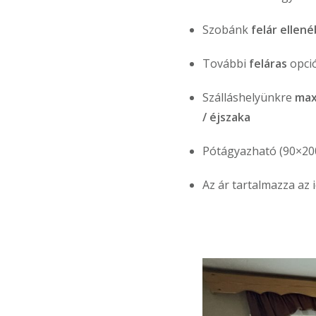
Szobánk
felár ellen
További
feláras
opció
Szálláshelyünkre
max
/ éjszaka
Pótágyazható (90×20
Az ár tartalmazza az 