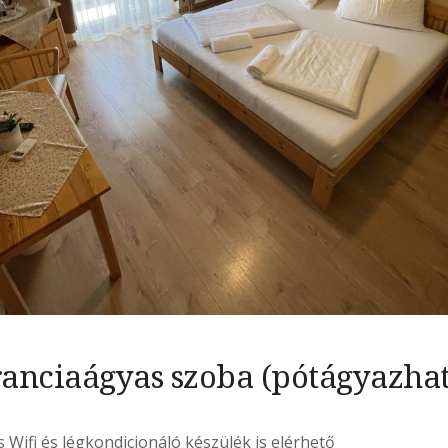
ranciaágyas szoba (pótágyazhat
Wifi és légkondicionáló készülék is elérhető