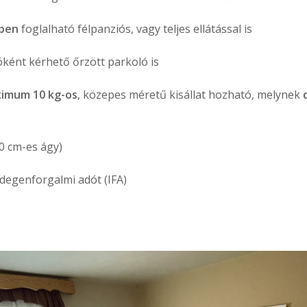
ében
foglalható félpanziós, vagy teljes ellátással is
ként kérhető őrzött parkoló is
imum 10 kg-os
, közepes méretű kisállat hozható, melynek
0 cm-es ágy)
idegenforgalmi adót (IFA)