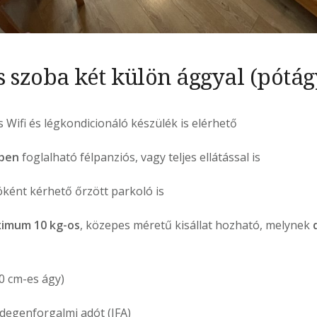
 szoba két külön ággyal (pótá
Wifi és légkondicionáló készülék is elérhető
ében
foglalható félpanziós, vagy teljes ellátással is
ként kérhető őrzött parkoló is
imum 10 kg-os
, közepes méretű kisállat hozható, melynek
0 cm-es ágy)
idegenforgalmi adót (IFA)