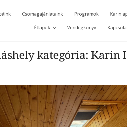
báink
Csomagajánlataink
Programok
Karin a
Étlapok
Vendégkönyv
Kapcsola
láshely kategória:
Karin 