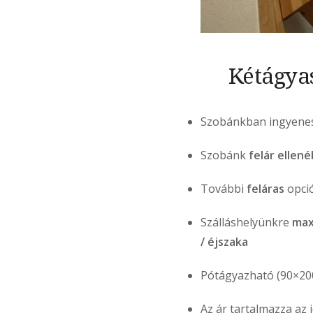
Kétágyas
Szobánkban ingyenes 
Szobánk
felár ellen
További
feláras
opció
Szálláshelyünkre
max
/ éjszaka
Pótágyazható (90×20
Az ár tartalmazza az 