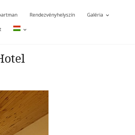
partman
Rendezvényhelyszín
Galéria
t
Hotel