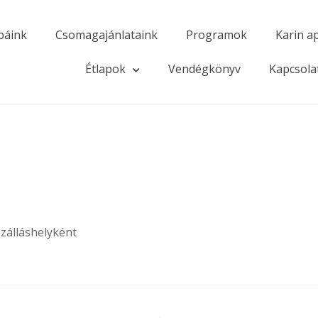
báink
Csomagajánlataink
Programok
Karin a
Étlapok
Vendégkönyv
Kapcsola
zálláshelyként