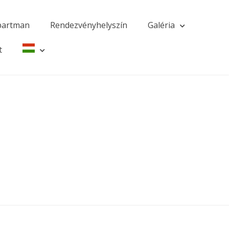
partman
Rendezvényhelyszín
Galéria
t