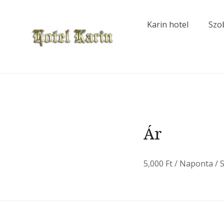
Skip
to
Karin hotel
Szo
content
Karin Hotel
Ár
5,000
Ft
/ Naponta / S