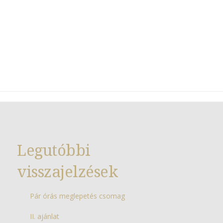
Legutóbbi
visszajelzések
Pár órás meglepetés csomag
II. ajánlat